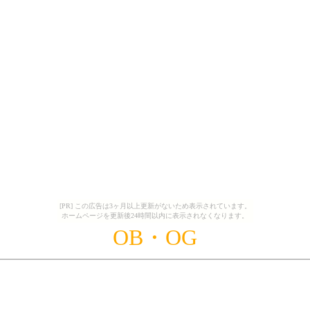
[PR] この広告は3ヶ月以上更新がないため表示されています。
ホームページを更新後24時間以内に表示されなくなります。
OB・OG