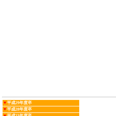
▼
平成29年度卒
▼
平成28年度卒
▼
平成23年度卒