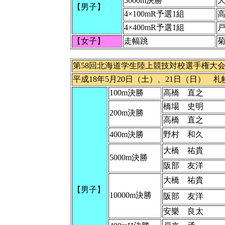
5000m決勝
【男子】
4×100mR予選1組
4×400mR予選1組
【女子】
走幅跳
第58回北海道学生陸上競技対校選手権大
平成18年5月20日（土）、21日（日） 
100m決勝
高橋 直之
橋場 史明
200m決勝
高橋 直之
400m決勝
野村 和久
大橋 祐貴
5000m決勝
阪部 友洋
大橋 祐貴
【男子】
10000m決勝
阪部 友洋
安樂 良太