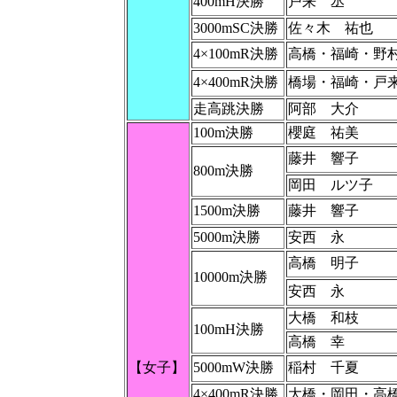
400mH決勝
戸来 丞
3000mSC決勝
佐々木 祐也
4×100mR決勝
高橋・福崎・野
4×400mR決勝
橋場・福崎・戸
走高跳決勝
阿部 大介
100m決勝
櫻庭 祐美
藤井 響子
800m決勝
岡田 ルツ子
1500m決勝
藤井 響子
5000m決勝
安西 永
高橋 明子
10000m決勝
安西 永
大橋 和枝
100mH決勝
高橋 幸
【女子】
5000mW決勝
稲村 千夏
4×400mR決勝
大橋・岡田・高