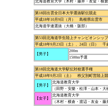
北海道教育大学（木村・藤井・友金・横
第18回出雲全日本大学選抜駅伝競走
平成18年10月9日（月） 島根県出雲市
北海道学連選抜（大橋・阪部）
第53回北海道学生陸上チャンピオンシッ
平成18年9月23日（土）、24日（日） 
200m
【男子】
1500m予選
第18回北海道大学駅伝対校選手権
平成18年9月2日（土） 秩父別町営陸上
北海道教育大学
【男子】
（田野・安樂・松澤・山本・大
北海道教育大学
【女子】
（木村・横倉・渡辺・友金・藤