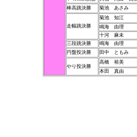
棒高跳決勝
菊池 あさみ
菊池 知江
走幅跳決勝
鳴海 由理
十河 麻未
三段跳決勝
鳴海 由理
円盤投決勝
田中 ともみ
高橋 裕美
やり投決勝
本田 真由