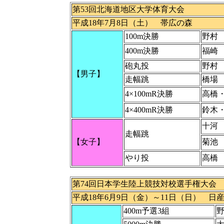
第53回北海道地区大学体育大会
平成18年7月8日（土） 帯広の森
100m決勝
野村
400m決勝
福崎
砲丸投
野村
【男子】
走幅跳
橋場
4×100mR決勝
高橋
4×400mR決勝
鈴木
十河
走幅跳
【女子】
菊池
やり投
高橋
第74回日本学生陸上競技対校選手権大会
平成18年6月9日（金）～11日（日） 日
400m予選3組